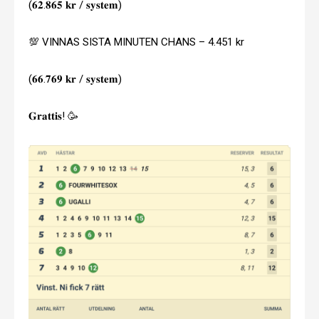
(𝟔𝟐.𝟖𝟔𝟓 𝐤𝐫 / 𝐬𝐲𝐬𝐭𝐞𝐦)
💯 VINNAS SISTA MINUTEN CHANS – 4.451 kr
(𝟔𝟔.𝟕𝟔𝟗 𝐤𝐫 / 𝐬𝐲𝐬𝐭𝐞𝐦)
𝐆𝐫𝐚𝐭𝐭𝐢𝐬! 🥳