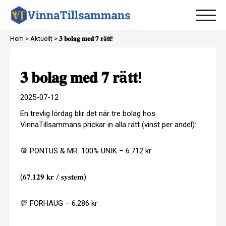
Hem
>
Aktuellt
>
𝟑 𝐛𝐨𝐥𝐚𝐠 𝐦𝐞𝐝 𝟕 𝐫ä𝐭𝐭!
𝟑 𝐛𝐨𝐥𝐚𝐠 𝐦𝐞𝐝 𝟕 𝐫ä𝐭𝐭!
2025-07-12
En trevlig lördag blir det när tre bolag hos
VinnaTillsammans prickar in alla rätt (vinst per andel):
💯 PONTUS & MR. 100% UNIK – 6.712 kr
(𝟔𝟕.𝟏𝟐𝟗 𝐤𝐫 / 𝐬𝐲𝐬𝐭𝐞𝐦)
💯 FORHAUG – 6.286 kr