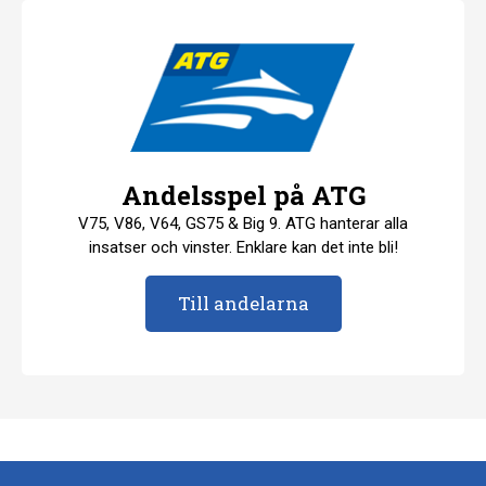
Andelsspel på ATG
V75, V86, V64, GS75 & Big 9. ATG hanterar alla
insatser och vinster. Enklare kan det inte bli!
Till andelarna