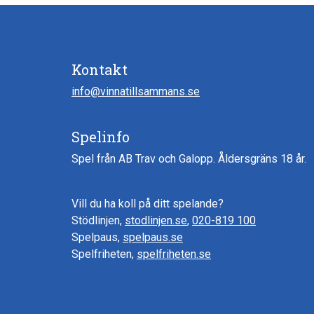
Kontakt
info@vinnatillsammans.se
Spelinfo
Spel från AB Trav och Galopp. Åldersgräns 18 år.
Vill du ha koll på ditt spelande?
Stödlinjen,
stodlinjen.se
,
020-819 100
Spelpaus,
spelpaus.se
Spelfriheten,
spelfriheten.se