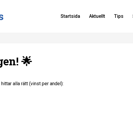
Startsida
Aktuellt
Tips
gen! 🌟
ttar alla rätt (vinst per andel):