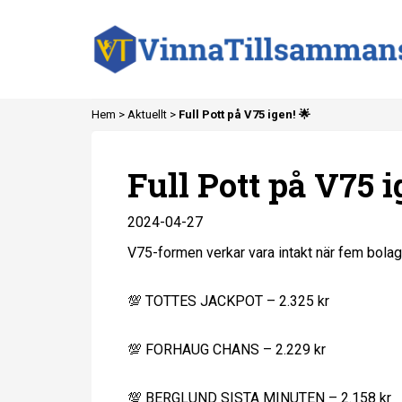
Hem
>
Aktuellt
>
Full Pott på V75 igen! 🌟
Full Pott på V75 i
2024-04-27
V75-formen verkar vara intakt när fem bolag hi
💯 TOTTES JACKPOT – 2.325 kr
💯 FORHAUG CHANS – 2.229 kr
💯 BERGLUND SISTA MINUTEN – 2.158 kr