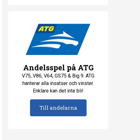
Andelsspel på ATG
V75, V86, V64, GS75 & Big 9. ATG
hanterar alla insatser och vinster.
Enklare kan det inte bli!
Till andelarna