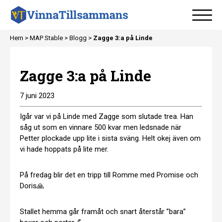
Hem >
MAP Stable
>
Blogg
>
Zagge 3:a på Linde
Zagge 3:a på Linde
7 juni 2023
Igår var vi på Linde med Zagge som slutade trea. Han
såg ut som en vinnare 500 kvar men ledsnade när
Petter plockade upp lite i sista sväng. Helt okej även om
vi hade hoppats på lite mer.
På fredag blir det en tripp till Romme med Promise och
Doris🙏
Stallet hemma går framåt och snart återstår ”bara”