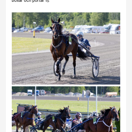
boxar och portar 💪