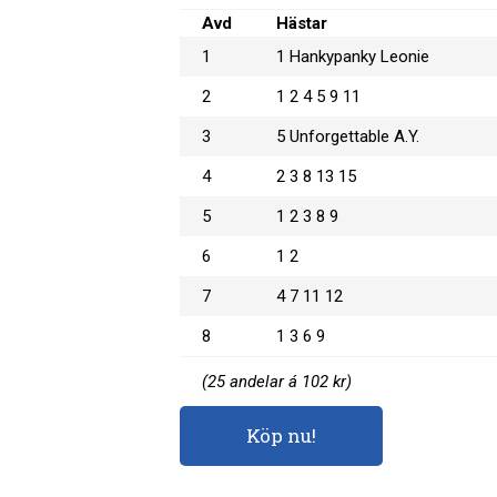
Avd
Hästar
1
1 Hankypanky Leonie
2
1 2 4 5 9 11
3
5 Unforgettable A.Y.
4
2 3 8 13 15
5
1 2 3 8 9
6
1 2
7
4 7 11 12
8
1 3 6 9
(25 andelar á 102 kr)
Köp nu!