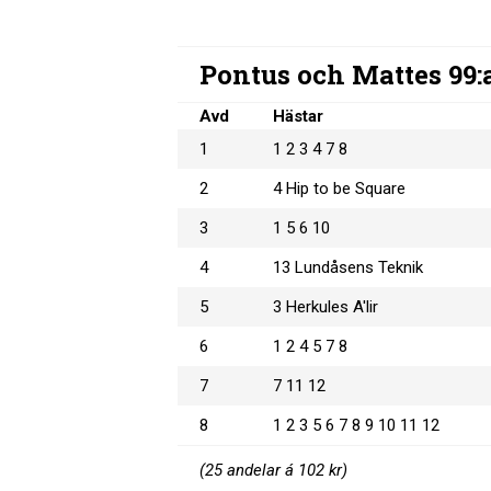
Pontus och Mattes 99
Avd
Hästar
1
1 2 3 4 7 8
2
4 Hip to be Square
3
1 5 6 10
4
13 Lundåsens Teknik
5
3 Herkules A'lir
6
1 2 4 5 7 8
7
7 11 12
8
1 2 3 5 6 7 8 9 10 11 12
(25 andelar á 102 kr)