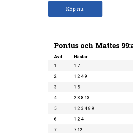
Köp nu!
Pontus och Mattes 99:
Avd
Hästar
1
1 7
2
1 2 4 9
3
1 5
4
2 3 8 13
5
1 2 3 4 8 9
6
1 2 4
7
7 12