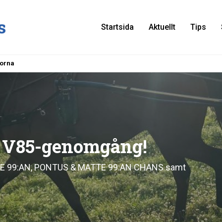
Startsida
Aktuellt
Tips
:orna
s V85-genomgång!
TTE 99:AN, PONTUS & MATTE 99:AN CHANS samt