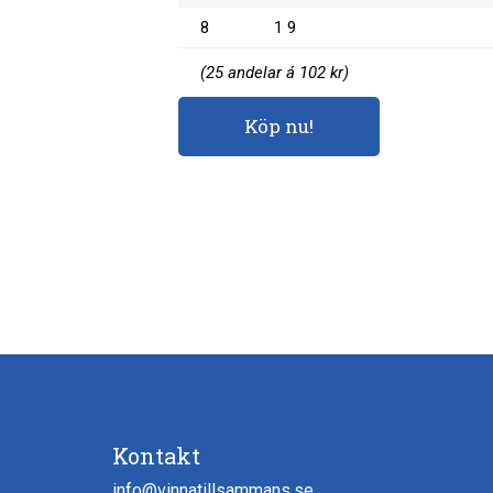
8
1 9
(25 andelar á 102 kr)
Köp nu!
Kontakt
info@vinnatillsammans.se