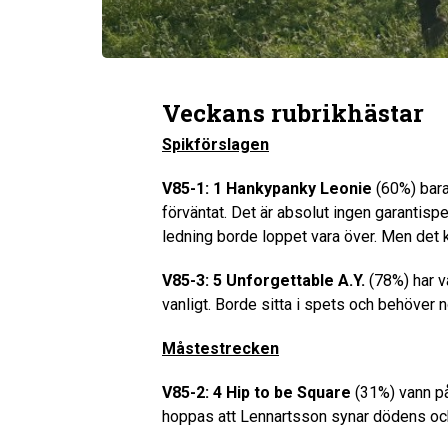
Veckans rubrikhästar
Spikförslagen
V85-1: 1 Hankypanky Leonie
(60%) bara
förväntat. Det är absolut ingen garantisp
ledning borde loppet vara över. Men det k
V85-3: 5 Unforgettable A.Y.
(78%) har v
vanligt. Borde sitta i spets och behöver n
Måstestrecken
V85-2: 4 Hip to be Square
(31%) vann på 
hoppas att Lennartsson synar dödens oc