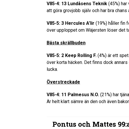
V85-4: 13 Lundåsens Teknik
(45%) har v
att göra grovjobb själv och har bra chans 
V85-5: 3 Hercules A’lir
(19%) håller fin f
över upploppet om Wäjersten löser det ta
Bästa skrällbuden
V85-5: 2 Keep Rolling F.
(4%) är ett spet
över korta häcken. Det finns dock annars 
lucka.
Överstreckade
V85-4: 11 Palmesus N.O.
(21%) har tjäna
Är helt klart sämre än den och även bakom
Pontus och Mattes 99: