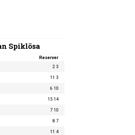
an Spiklösa
Reserver
2 3
11 3
6 10
15 14
7 10
8 7
11 4