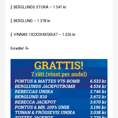
🍾 BERGLUNDS STORA – 1.541 kr
🍾 BERGLUND – 1.378 kr
🍾 VINNAS 1X2X3X4X5X6X7 – 1.226 kr
𝐆𝐫𝐚𝐭𝐭𝐢𝐬! 🥳