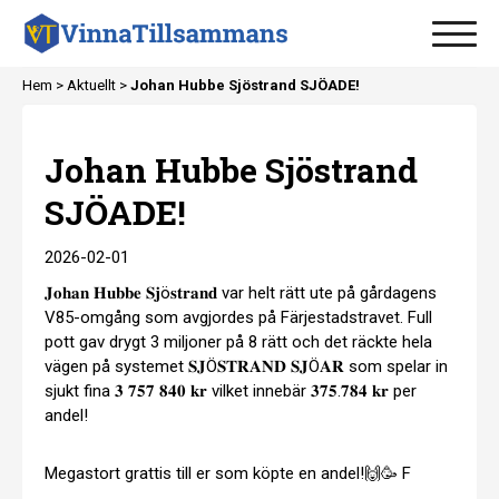
Hem
>
Aktuellt
>
Johan Hubbe Sjöstrand SJÖADE!
Johan Hubbe Sjöstrand
SJÖADE!
2026-02-01
𝐉𝐨𝐡𝐚𝐧 𝐇𝐮𝐛𝐛𝐞 𝐒𝐣ö𝐬𝐭𝐫𝐚𝐧𝐝 var helt rätt ute på gårdagens
V85-omgång som avgjordes på Färjestadstravet. Full
pott gav drygt 3 miljoner på 8 rätt och det räckte hela
vägen på systemet 𝐒𝐉Ö𝐒𝐓𝐑𝐀𝐍𝐃 𝐒𝐉Ö𝐀𝐑 som spelar in
sjukt fina 𝟑 𝟕𝟓𝟕 𝟖𝟒𝟎 𝐤𝐫 vilket innebär 𝟑𝟕𝟓.𝟕𝟖𝟒 𝐤𝐫 per
andel!
Megastort grattis till er som köpte en andel!🙌🥳 F