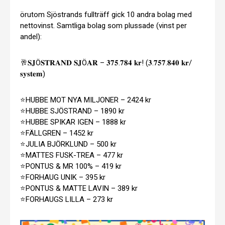
örutom Sjöstrands fullträff gick 10 andra bolag med
nettovinst. Samtliga bolag som plussade (vinst per
andel):
🥂𝐒𝐉Ö𝐒𝐓𝐑𝐀𝐍𝐃 𝐒𝐉Ö𝐀𝐑 – 𝟑𝟕𝟓.𝟕𝟖𝟒 𝐤𝐫! (𝟑.𝟕𝟓𝟕.𝟖𝟒𝟎 𝐤𝐫/
𝐬𝐲𝐬𝐭𝐞𝐦)
⭐️HUBBE MOT NYA MILJONER – 2424 kr
⭐️HUBBE SJÖSTRAND – 1890 kr
⭐️HUBBE SPIKAR IGEN – 1888 kr
⭐️FÄLLGREN – 1452 kr
⭐️JULIA BJÖRKLUND – 500 kr
⭐️MATTES FUSK-TREA – 477 kr
⭐️PONTUS & MR 100% – 419 kr
⭐️FORHAUG UNIK – 395 kr
⭐️PONTUS & MATTE LAVIN – 389 kr
⭐️FORHAUGS LILLA – 273 kr