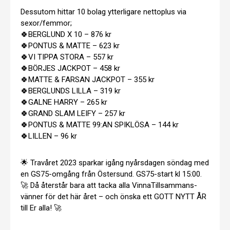
Dessutom hittar 10 bolag ytterligare nettoplus via
sexor/femmor;
🍀BERGLUND X 10 – 876 kr
🍀PONTUS & MATTE – 623 kr
🍀VI TIPPA STORA – 557 kr
🍀BÖRJES JACKPOT – 458 kr
🍀MATTE & FARSAN JACKPOT – 355 kr
🍀BERGLUNDS LILLA – 319 kr
🍀GALNE HARRY – 265 kr
🍀GRAND SLAM LEIFY – 257 kr
🍀PONTUS & MATTE 99:AN SPIKLÖSA – 144 kr
🍀LILLEN – 96 kr
🌟 Travåret 2023 sparkar igång nyårsdagen söndag med
en GS75-omgång från Östersund. GS75-start kl 15:00.
🚀 Då återstår bara att tacka alla VinnaTillsammans-
vänner för det här året – och önska ett GOTT NYTT ÅR
till Er alla! 🚀