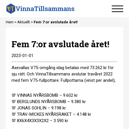
Hem
>
Aktuellt
>
Fem 7:or avslutade året!
Fem 7:or avslutade året!
2023-01-01
Axevallas V75-omgång idag betalas med 73.262 kr för
sju rätt. Och VinnaTillsammans avslutar travåret 2022
med fem V75-fullpottare. Fullpottarna (vinst per andel);
💯 VINNAS NYÅRSBOMB – 9.602 kr
💯 BERGLUNDS NYÅRSBOMB – 9.380 kr
💯 JONAS SOHLIN – 9.198 kr
💯 TRAV-MICKES NYÅRSRAKET – 4.148 kr
💯 8X6X4X3X3X2X2 – 3.590 kr